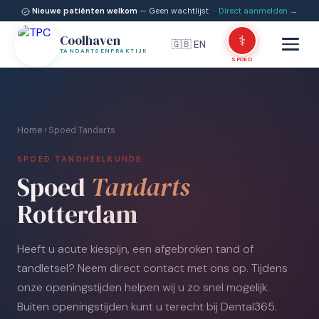
Nieuwe patiënten welkom
— Geen wachtlijst ·
Direct aanmelden →
Coolhaven
⚕
🇬🇧 EN
TANDARTSENPRAKTIJK
SPOED
Home
› Spoed Tandarts
SPOED TANDHEELKUNDE
Spoed
Tandarts
Rotterdam
Heeft u acute kiespijn, een afgebroken tand of
tandletsel? Neem direct contact met ons op. Tijdens
onze openingstijden helpen wij u zo snel mogelijk.
Buiten openingstijden kunt u terecht bij Dental365.